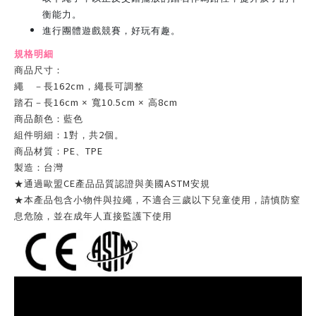
衡能力。
進行團體遊戲競賽，好玩有趣。
規格明細
商品尺寸：
162cm
繩 －長
，繩長可調整
16cm
10.5cm
8cm
踏石－長
× 寬
× 高
商品顏色：藍色
1
2
組件明細：
對，共
個。
PE
TPE
商品材質：
、
製造：台灣
CE
ASTM
★通過歐盟
產品品質認證與美國
安規
★本產品包含小物件與拉繩，不適合三歲以下兒童使用，請慎防窒
息危險，並在成年人直接監護下使用