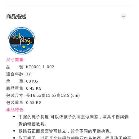
商品描述
尺寸重量
: KT0001.1-002
品 號
: 3Y+
適合年齡
: 60 KG
承 重
: 0.45 KG
商品重量
:
16.5x
12.5x
18.5 (cm)
包裝尺寸
長
寬
高
: 0.55 KG
包裝重量
產品特色
手握的繩子長度 可以依孩子的高度做調整，兼具平衡與觸
覺的輕便教具。
踩踏石正面反面皆可踏立，給予不同的平衡挑戰。
取下繩子，以正反交錯擺放的踏石作為路徑，提升孩子的平