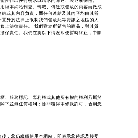
完整性作出任何明示或暗示的陳述、表述或保證。
使用經本網站刊登、轉載、傳送或發放的內容而做成
連結或其內容負責，而任何連結及其內容均由其營
予置身於法律上限制我們發放此等資訊之地區的人
理負上法律責任。
我們對於所銷售的商品，對其質
何擔保責任。我們在將以下情況即使暫時終止，中斷
商標、服務標記、專利權或其他所有權的權利乃屬於
，閣下並無任何權利；除非獲得本條款許可，否則您
款後，您仍繼續使用本網站，即表示您確認及接受