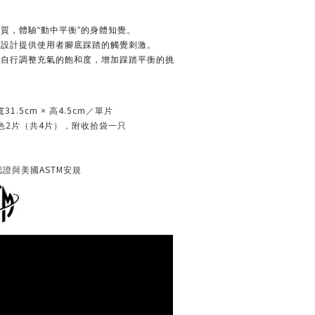
質，體驗“動中平衡”的身體知覺。
滑設計提供使用者腳底踩踏的觸覺刺激。
可自行調整充氣的飽和度，增加踩踏平衡的挑
31.5cm
4.5cm
寬
× 高
／單片
2
4
色
片（共
片），附收拾袋一只
ASTM
認證與美國
安規