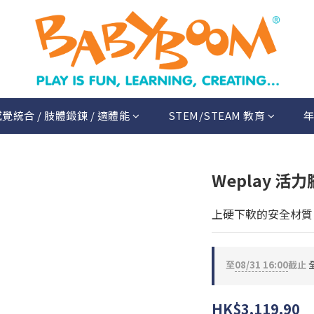
覺統合 / 肢體鍛鍊 / 適體能
STEM/STEAM 教育
年
Weplay 活
上硬下軟的安全材質
至
08/31 16:00
截止
HK$3,119.90