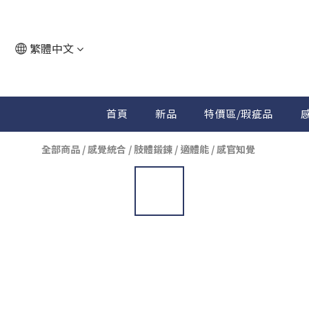
繁體中文
首頁
新品
特價區/瑕疵品
感
全部商品
/
感覺統合 / 肢體鍛鍊 / 適體能
/
感官知覺