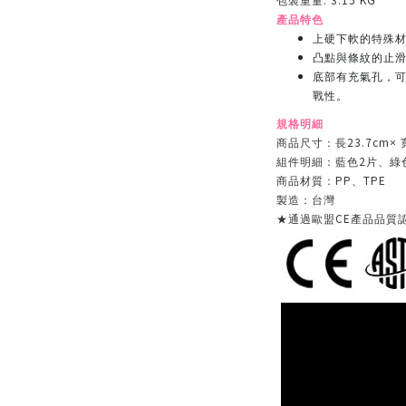
包裝重量
產品特色
上硬下軟的特殊材
凸點與條紋的止
底部有充氣孔，
戰性。
規格明細
23.7cm
商品尺寸：長
× 
2
組件明細：藍色
片、綠
PP
TPE
商品材質：
、
製造：台灣
CE
★通過歐盟
產品品質