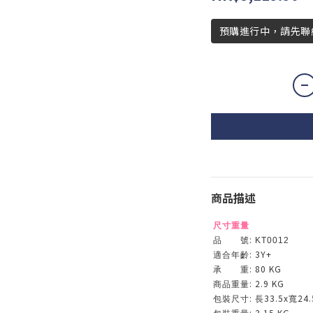
預購進行中，請先聯
商品描述
尺寸重量
:
品 號
KT0012
: 3Y+
適合年齡
: 80 KG
承 重
: 2.9 KG
商品重量
:
33.5x
24.
包裝尺寸
長
寬
: 3.15 KG