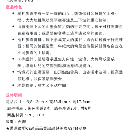
: 9 KG
包裝重量
產品特色
單片步道中有一陡一緩的山丘，微微傾斜又扭轉的山脊小
徑，大大地挑戰幼兒平衡專注及上下坡的重心控制。
山脈兩側下凹的山壁保留足夠的行走空間，孩子可打開腳走
在左右兩邊；或是雙腳交替走過單邊狹窄的路徑。
兩片步道併排，底下形成寬大的溪谷，適合幼齡孩子行走練
習；相同的路徑造型，年紀大的幼兒也能嘗試雙腳各自走在
不同步道的山頂處。
卡榫設計，組裝容易且無方向性，波浪、大轉彎或圍成一
圈，增進幼兒的空間判斷和適應環境能力。
情境式的止滑圖騰，山頂點點雲朵、山谷溪水波濤，提高遊
戲動機，並保護活動安全。
堆疊收納，省力又不佔空間！
規格明細
84.2cm
33.5cm
17.9cm
商品尺寸：長
× 寬
× 高
3
3
6
組件明細：黃色步道
片、綠色步道
片，共
片
PP
TPR
商品材質：
、
製造：台灣
CE
ASTM
★通過歐盟
產品品質認證與美國
安規