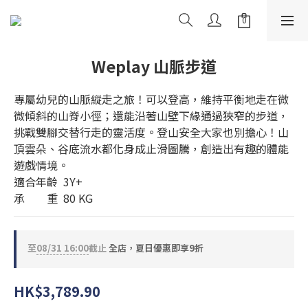
Weplay 山脈步道
專屬幼兒的山脈縱走之旅！可以登高，維持平衡地走在微
微傾斜的山脊小徑；還能沿著山壁下緣通過狹窄的步道，
挑戰雙腳交替行走的靈活度。登山安全大家也別擔心！山
頂雲朵、谷底流水都化身成止滑圖騰，創造出有趣的體能
遊戲情境。
適合年齡  3Y+
承　　重  80 KG
至
08/31 16:00
截止
全店，夏日優惠即享9折
HK$3,789.90