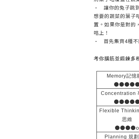
•
讓你的兔子跳
想要的蔬菜的葉子
置。如果你是對的
咭上！
•
首先集齊4種
考你腦筋並鍛鍊多
Memory
記憶
●●●●
Concentration
●●●●
Flexible Thinki
思維
●●●●
Planning
規劃