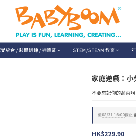
覺統合 / 肢體鍛鍊 / 適體能
STEM/STEAM 教育
年
家庭遊戲：小
不要忘記你的蔬菜啊
至
08/31 16:00
截止
HK$229.90