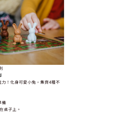
則
則
注力！化身可愛小兔，集齊4種不
準備
放在桌子上。