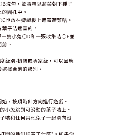
○B洗勻，並將咭以蔬菜朝下種子
上的圓孔中。
○C也放在遊戲板上遮蓋蔬菜咭。
有葉子咭遮蓋的。
擇一隻小兔○D和一張收集咭○E並
面前。
難度級別-初級或專家級，可以因應
齡選擇合適的級別。
開始，按順時針方向進行遊戲。
你的小兔跳到可滑動的葉子咭上。
葉子咭和任何其他兔子一起滑向沒
被打開的地洞埋藏了什麼*。如果你