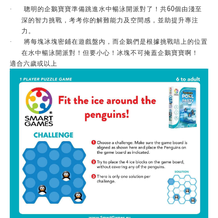
60
聰明的企鵝
寶寶
準備跳進水中暢泳開派對了！共
個由淺至
·
深的智力挑戰，考考你的解難能力及空間感，並助提升專注
力。
將每塊冰塊密鋪在遊戲盤內，而企鵝們是根據挑戰咭上的位置
·
在水中暢泳開派對！但要小心！冰塊不可掩蓋企鵝寶寶啊！
適合六歲或以上