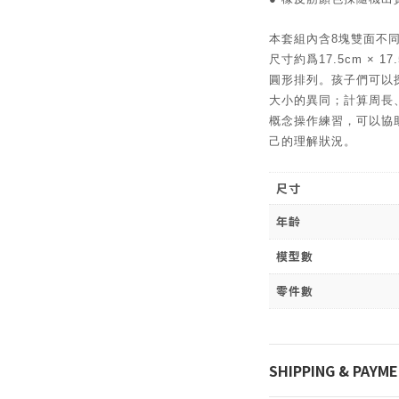
本套組內含8塊雙面不同
尺寸約爲17.5cm × 
圓形排列。孩子們可以
大小的異同；計算周長
概念操作練習，可以協
己的理解狀況。
尺寸
年齡
模型數
零件數
SHIPPING & PAYM