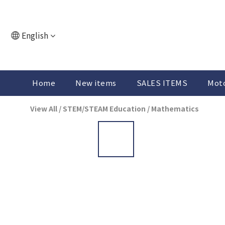
English
Home
New items
SALES ITEMS
Moto
View All
/
STEM/STEAM Education
/
Mathematics