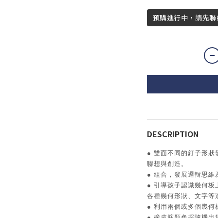
預購進行中，請先聯
DESCRIPTION
● 雙面不同的釘子形
聯想與創造。
● 組合，發展邏輯思維
● 引導孩子認識幾何
各種幾何形狀、文字等
● 利用兩個或多個幾
● 橡皮筋顏色採隨機出