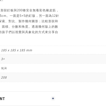
形狀釘板與200條安全無毒彩色橡皮筋，
17.5cm。一面是5×5的釘版，另一面為12針
探索、對比、製作幾何圖形；比較形狀和
、面積、分數和角度。透過幾何版上的數
助孩子們以視覺與具象化的方式來分享自
185 x 185 x 185 mm
3+
N/A
208
ENT