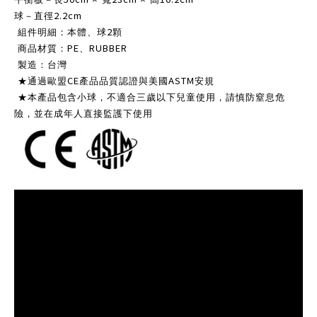
2.2cm
球－直徑
2
組件明細：本體、球
顆
PE
RUBBER
商品材質：
、
製造：台灣
CE
ASTM
★通過歐盟
產品品質認證與美國
安規
★本產品包含小球，不適合三歲以下兒童使用，請慎防窒息危
險，並在成年人直接監護下使用