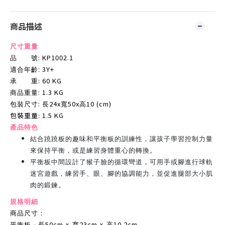
商品描述
尺寸重量
: KP1002.1
品 號
: 3Y+
適合年齡
: 60 KG
承 重
: 1.3 KG
商品重量
:
24x
50x
10 (cm)
包裝尺寸
長
寬
高
包裝重量
: 1.5 KG
產品特色
結合蹺蹺板的趣味和平衡板的訓練性，讓孩子學習控制力量
來保持平衡，或是練習身體重心的轉換。
平衡板中間設計了猴子臉的循環彎道，可用手或腳進行球軌
迷宮遊戲，練習手、眼、腳的協調能力，並促進腿部大小肌
肉的鍛鍊。
規格明細
商品尺寸：
50cm
23cm
10.2cm
平衡板－長
× 寬
× 高